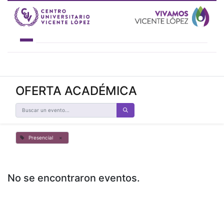
INSTITUCIONAL
OFERTA ACADÉMICA
ACADEMIA 4.0
OFERTA ACADÉMICA
ESTUDIANTES
NOVEDADES
CONTACTO
Presencial
×
No se encontraron eventos.