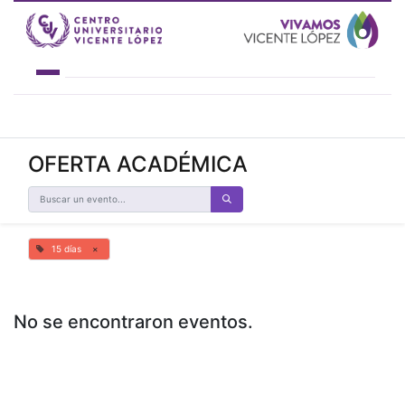
INSTITUCIONAL
OFERTA ACADÉMICA
ACADEMIA 4.0
OFERTA ACADÉMICA
ESTUDIANTES
NOVEDADES
CONTACTO
15 días
×
No se encontraron eventos.