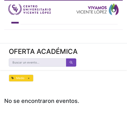
INSTITUCIONAL
OFERTA ACADÉMICA
ACADEMIA 4.0
OFERTA ACADÉMICA
ESTUDIANTES
NOVEDADES
CONTACTO
Medio
×
No se encontraron eventos.