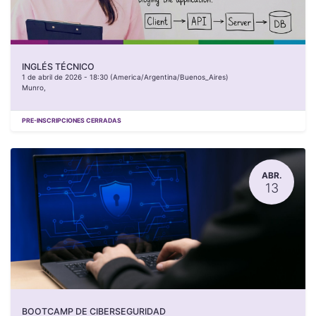
INGLÉS TÉCNICO
1 de abril de 2026
-
18:30
(
America/Argentina/Buenos_Aires
)
Munro
,
PRE-INSCRIPCIONES CERRADAS
ABR.
13
BOOTCAMP DE CIBERSEGURIDAD